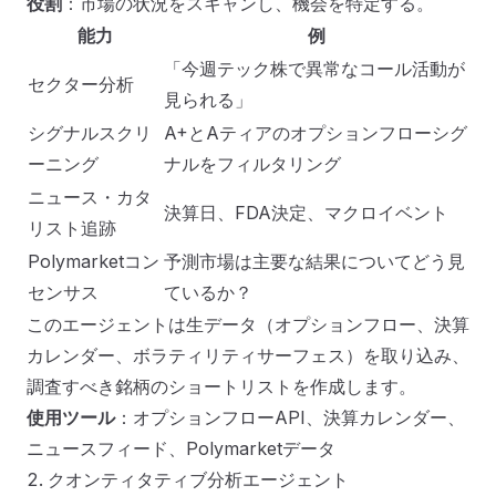
役割
：市場の状況をスキャンし、機会を特定する。
能力
例
「今週テック株で異常なコール活動が
セクター分析
見られる」
シグナルスクリ
A+とAティアのオプションフローシグ
ーニング
ナルをフィルタリング
ニュース・カタ
決算日、FDA決定、マクロイベント
リスト追跡
Polymarketコン
予測市場は主要な結果についてどう見
センサス
ているか？
このエージェントは生データ（オプションフロー、決算
カレンダー、ボラティリティサーフェス）を取り込み、
調査すべき銘柄のショートリストを作成します。
使用ツール
：オプションフローAPI、決算カレンダー、
ニュースフィード、Polymarketデータ
2. クオンティタティブ分析エージェント