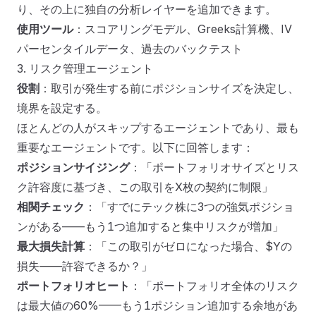
り、その上に独自の分析レイヤーを追加できます。
使用ツール
：スコアリングモデル、Greeks計算機、IV
パーセンタイルデータ、過去のバックテスト
3. リスク管理エージェント
役割
：取引が発生する前にポジションサイズを決定し、
境界を設定する。
ほとんどの人がスキップするエージェントであり、最も
重要なエージェントです。以下に回答します：
ポジションサイジング
：「ポートフォリオサイズとリス
ク許容度に基づき、この取引をX枚の契約に制限」
相関チェック
：「すでにテック株に3つの強気ポジショ
ンがある——もう1つ追加すると集中リスクが増加」
最大損失計算
：「この取引がゼロになった場合、$Yの
損失——許容できるか？」
ポートフォリオヒート
：「ポートフォリオ全体のリスク
は最大値の60%——もう1ポジション追加する余地があ