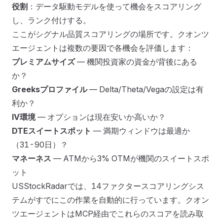
役割
：データ駆動モデルを使って機会をスコアリング
し、ランク付けする。
ここがシグナル品質スコアリングの場所です。クオンツ
エージェントは複数の要因で各機会を評価します：
プレミアムサイズ
— 機関投資家の資金が背後にある
か？
Greeksプロファイル
— Delta/Theta/Vegaの設定は有
利か？
IV環境
— オプションは現在安いか高いか？
DTEスイートスポット
— 満期ウィンドウは最適か
（31-90日）？
マネーネス
— ATMから3% OTMが機関のスイートスポ
ット
USStockRadarでは、14ファクタースコアリングシス
テムがすでにこの作業を自動的に行っています。クオン
ツエージェントはMCP経由でこれらのスコアを読み取