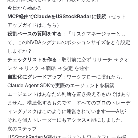
今日から始める
MCP経由でClaudeをUSStockRadarに接続
（
セット
アップガイドはこちら
）
役割ベースの質問をする
：「リスクマネージャーとし
て、このNVDAシグナルのポジションサイズをどう設定
しますか？」
チェックリストを作る
：取引前に必ず リサーチ → クオ
ンツ → リスク → 戦略 → 決定 を通す
自動化にグレードアップ
：ワークフローに慣れたら、
Claude Agent SDKで実際のエージェントを構築
エージェントはあなたの判断を置き換えるものではあり
ません。構造化するものです。すべてのプロのトレーデ
ィングデスクはこのように運営されています——AIが
それを個人トレーダーにもアクセス可能にしました。
次のステップ
USStockRadar内蔵のエージェントワークフローを探