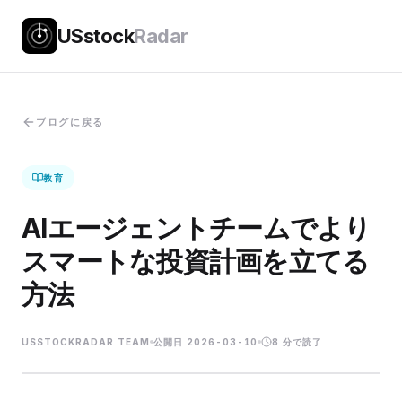
USstock
Radar
ブログに戻る
教育
AIエージェントチームでより
スマートな投資計画を立てる
方法
USSTOCKRADAR TEAM
公開日
2026-03-10
8
分で読了