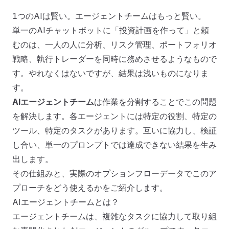
1つのAIは賢い。エージェントチームはもっと賢い。
単一のAIチャットボットに「投資計画を作って」と頼
AIエージェントチームでよりスマートな投資計画
を立てる方法
むのは、一人の人に分析、リスク管理、ポートフォリオ
戦略、執行トレーダーを同時に務めさせるようなもので
す。やれなくはないですが、結果は浅いものになりま
す。
AIエージェントチーム
は作業を分割することでこの問題
を解決します。各エージェントには特定の役割、特定の
ツール、特定のタスクがあります。互いに協力し、検証
し合い、単一のプロンプトでは達成できない結果を生み
繁體中文
English
日本語
한국어
出します。
その仕組みと、実際のオプションフローデータでこのア
プローチをどう使えるかをご紹介します。
AIエージェントチームとは？
エージェントチームは、複雑なタスクに協力して取り組