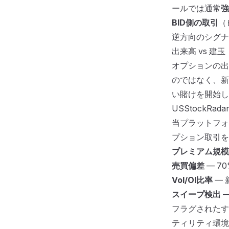
ールでは通常
強
BID側の取引
（
逆方向のシグナ
出来高 vs 建玉
オプションの出来
のではなく、新
い賭けを開始し
USStockRa
当プラットフォ
プション取引を
プレミアム規模
売買偏差
— 7
Vol/OI比率
— 
スイープ検出
—
フラグされたす
ティリティ環境