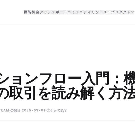
機能
料金
ダッシュボード
コミュニティ
リソース
プロダクト
ションフロー入門：
の取引を読み解く方
TEAM
公開日
2025-03-01
6
分で読了