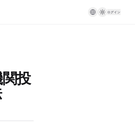
ログイン
機関投
法