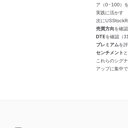
ア（0-100
実践に活かす
次にUSStoc
売買方向
を確認
DTE
を確認（3
プレミアム
を評
センチメント
と
これらのシグナ
アップに集中で