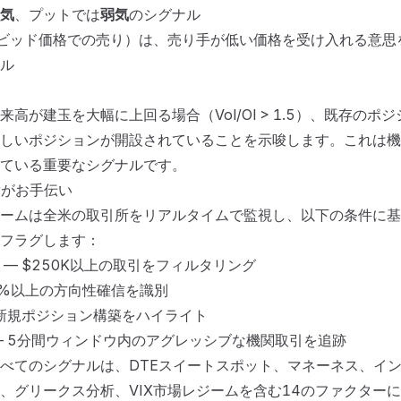
気
、プットでは
弱気
のシグナル
ビッド価格での売り）は、売り手が低い価格を受け入れる意思
ル
高が建玉を大幅に上回る場合（Vol/OI > 1.5）、既存のポ
しいポジションが開設されていることを示唆します。これは機
ている重要なシグナルです。
darがお手伝い
ームは全米の取引所をリアルタイムで監視し、以下の条件に基
フラグします：
— $250K以上の取引をフィルタリング
0%以上の方向性確信を識別
新規ポジション構築をハイライト
 5分間ウィンドウ内のアグレッシブな機関取引を追跡
べてのシグナルは、DTEスイートスポット、マネーネス、イ
、グリークス分析、VIX市場レジームを含む14のファクター