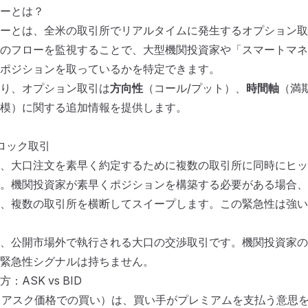
ーとは？
ーとは、全米の取引所でリアルタイムに発生するオプション取
ンフロー入門：機関投資家の取引を
読み解く方法
のフローを監視することで、大型機関投資家や「スマートマネ
ポジションを取っているかを特定できます。
り、オプション取引は
方向性
（コール/プット）、
時間軸
（満
模）に関する追加情報を提供します。
ブロック取引
、大口注文を素早く約定するために複数の取引所に同時にヒッ
。機関投資家が素早くポジションを構築する必要がある場合、
、複数の取引所を横断してスイープします。この緊急性は強い
、公開市場外で執行される大口の交渉取引です。機関投資家の
緊急性シグナルは持ちません。
ASK vs BID
（アスク価格での買い）は、買い手がプレミアムを支払う意思を示