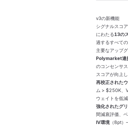
v3の新機能
シグナルスコア
v3シ
にわたる
13の
過するすべての
主要なアップグ
Polymarket
のコンセンサス
スコアが向上し
再校正されたウ
ム > $250K
ウェイトを低減
強化されたグリ
間減衰評価、ベ
IV環境
（8pt