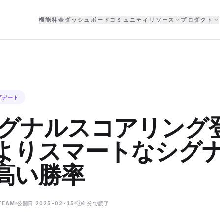
機能
料金
ダッシュボード
コミュニティ
リソース
プロダクト
プデート
シグナルスコアリング
よりスマートなシグ
高い勝率
TEAM
公開日
2025-02-15
4
分で読了