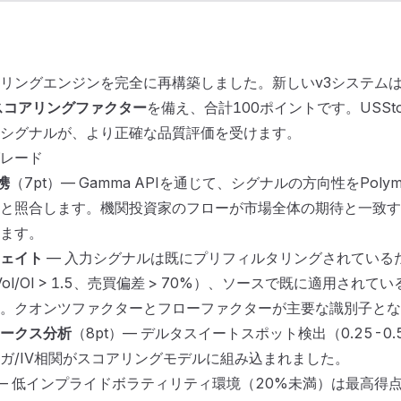
リングエンジンを完全に再構築しました。新しいv3システム
グナルスコアリング登場：よりスマートなシグナ
ル、より高い勝率
スコアリングファクター
を備え、合計100ポイントです。USStoc
シグナルが、より正確な品質評価を受けます。
レード
連携
（7pt）— Gamma APIを通じて、シグナルの方向性をPolym
と照合します。機関投資家のフローが市場全体の期待と一致す
ます。
ェイト
— 入力シグナルは既にプリフィルタリングされている
、Vol/OI > 1.5、売買偏差 > 70%）、ソースで既に適用され
。クオンツファクターとフローファクターが主要な識別子とな
ークス分析
（8pt）— デルタスイートスポット検出（0.25-0
ガ/IV相関がスコアリングモデルに組み込まれました。
）— 低インプライドボラティリティ環境（20%未満）は最高得