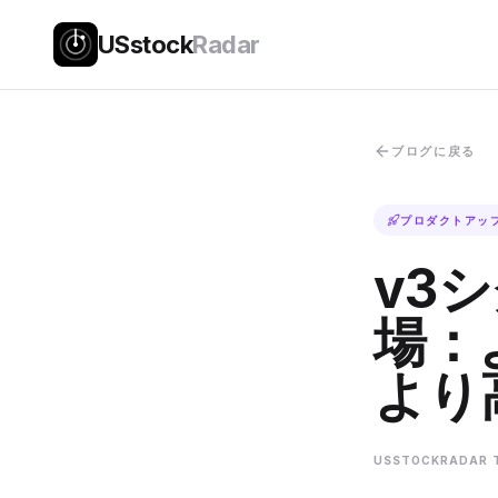
USstock
Radar
ブログに戻る
プロダクトアッ
v3
場：
より
USSTOCKRADAR 