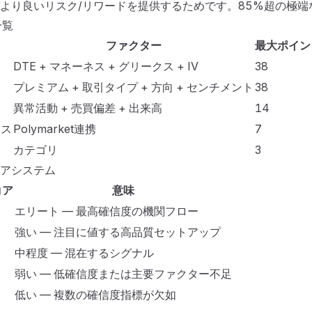
より良いリスク/リワードを提供するためです。85%超の極端な
一覧
ファクター
最大ポイン
DTE + マネーネス + グリークス + IV
38
プレミアム + 取引タイプ + 方向 + センチメント
38
ー
異常活動 + 売買偏差 + 出来高
14
サス
Polymarket連携
7
カテゴリ
3
アシステム
コア
意味
エリート — 最高確信度の機関フロー
強い — 注目に値する高品質セットアップ
中程度 — 混在するシグナル
弱い — 低確信度または主要ファクター不足
低い — 複数の確信度指標が欠如