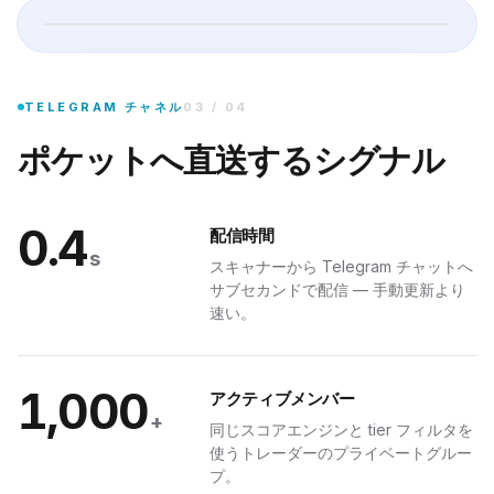
·
BULLISH
プライベート Telegram グループに参加すれば、適格なシグナルが秒
TELEGRAM チャネル
03
/
04
$1.6M
ポケットへ直送するシグナル
本日 47 件のシグナル
0.4
配信時間
s
スキャナーから Telegram チャットへ
サブセカンドで配信 — 手動更新より
速い。
MCP サーバー
1,000
アクティブメンバー
 に接続
+
同じスコアエンジンと tier フィルタを
使うトレーダーのプライベートグルー
して公開。MCP 互換クライアントなら自然言語でトレーディングデスクを照会可能
プ。