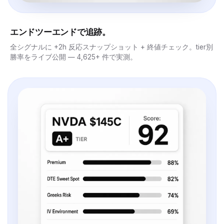
エンドツーエンドで追跡。
全シグナルに +2h 反応スナップショット + 終値チェック。tier別
勝率をライブ公開 — 4,625+ 件で実測。