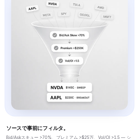
ソースで事前にフィルタ。
Bid/Askスキュー >70%、プレミアム >$25万、Vol/OI >1.5 — シ