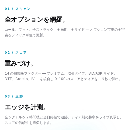
01 / スキャン
全オプションを網羅。
コール、プット、全ストライク、全満期、全サイド — オプション市場の全宇
宙をティック単位で更新。
02 / スコア
重みづけ。
14 の機関級ファクター — プレミアム、取引タイプ、BID/ASK サイド、
DTE、Greeks、IV — を統合し 0–100 のスコアとティアをミリ秒で算出。
03 / 追跡
エッジを計測。
全シグナルを 2 時間後と当日終値で追跡。ティア別の勝率をライブ表示し、
スコアの信頼性を担保します。