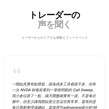
トレーダーの
声を聞く
ユーザーからのリアルな体験とフィードバック
一開始其實有點懷疑，因為很多工具都差不多。但有
一次 NVDA 財報前看到一筆很明顯的 Call Sweep。
我小倉位跟了一點，隔天開盤確實有一波。不是每次
都中，但至少讓我開始更注意這些異常單。還有的是
每日異動整理成總結，直接用Tradingview做分析!神