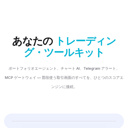
ポートフォリオ
 エージェント
座 + 副操縦士
右に AI エージェント — 実口座について平易な言葉で回答。
あなたの
トレーディン
グ・ツールキット
当日損益
16
+$
0
ポートフォリオエージェント、チャート AI、Telegram アラート、
MCP ゲートウェイ — 普段使う取引画面のすべてを、ひとつのスコアエ
ンジンに接続。