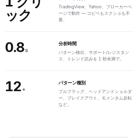
1 クリ
TradingView、Yahoo、ブローカーペ
ック
ージで動作 — コピペもスクショも不
TELEGRAM
要。
ッシュ
0.8
へ直送
分析時間
s
パターン検出、サポート/レジスタン
、サブセカンド配信、tier バッジとワンタップ ダッシュボードリンク付き。
ス、トレンド読みを 1 秒未満で。
le · シグナル
0.4 秒で配信
12
バー
パターン種別
+
ブルフラッグ、ヘッドアンドショルダ
ー、ブレイクアウト、モメンタム反転
·
BULLISH
など。
$4.8M
BEARISH
$2.1M