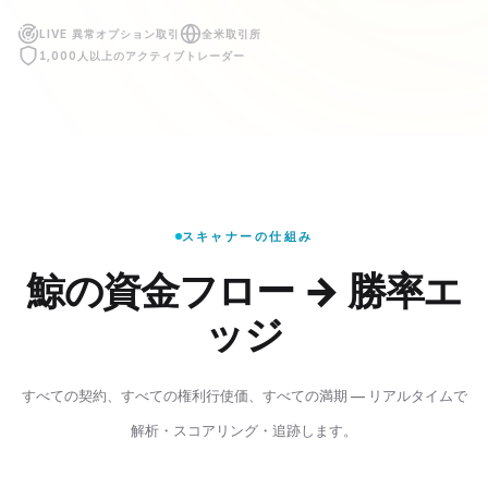
LIVE 異常オプション取引
全米取引所
1,000人以上のアクティブトレーダー
スキャナーの仕組み
鯨の資金フロー → 勝率エ
ッジ
繁體中文
English
日本語
한국어
すべての契約、すべての権利行使価、すべての満期 — リアルタイムで
解析・スコアリング・追跡します。