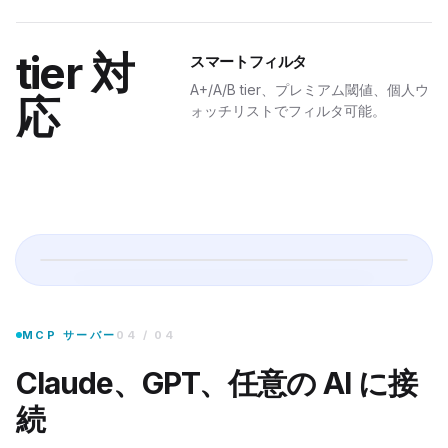
tier 対
スマートフィルタ
で勝率 70% 以上の A+ シグナルを表
A+/A/B tier、プレミアム閾値、個人ウ
応
ォッチリストでフィルタ可能。
内蔵 MCP サーバーがシグナル、パフォーマンス、ウォッチリストを Claud
MCP サーバー
04
/
04
Claude、GPT、任意の AI に接
続