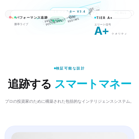
SIDE
CATEGORY
IV
14 ファクター V3.4
CALL · PUT
全オプション
リアルタイム
TRADE
GREEKS
TYPE
パフォーマンス追跡
TIER A+
LIVE
VIX
REGI
PREMIUM
ME
Bid · Ask サイド
全契約
ティック単位
POLYMARKET
+68%
DTE
勝率ライブ
エリート信号
// scan all options, every tick
A+
クオリティ
スコア
98
/100
検証可能な設計
追跡する
スマートマネー
プロの投資家のために構築された包括的なインテリジェンスシステム。