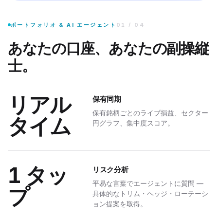
実際のポジションを取り込み、セクター・エクスポージャー、集中度リスク
は何?
ポートフォリオ & AI エージェント
01
/
04
あなたの口座、あなたの副操縦
%、
士。
リアル
保有同期
保有銘柄ごとのライブ損益、セクター
タイム
円グラフ、集中度スコア。
AUTOCHART
拡張機能
1 タッ
リスク分析
ャートを読む
平易な言葉でエージェントに質問 —
プ
具体的なトリム・ヘッジ・ローテーシ
、Yahoo、ブローカーのチャートを 1 クリック — 拡張機能が構造化分析を返します。
ョン提案を取得。