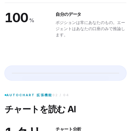
ew.com/chart/AAPL
AC
100
自分のデータ
%
ポジションは常にあなたのもの。エー
ジェントはあなたの口座のみで推論し
ます。
チャート分析
AutoChart Chrome 拡張機能をインストールすると、ウェブ上のあ
AUTOCHART 拡張機能
02
/
04
チャートを読む AI
チャート分析