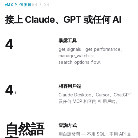
內建的 MCP 伺服器把你的訊號、績效與觀察名單暴露給 Claude Desktop
MCP 伺服器
04
/
04
接上 Claude、GPT 或任何 AI
4
暴露工具
get_signals、get_performance、
manage_watchlist、
search_options_flow。
4
相容用戶端
+
Claude Desktop、Cursor、ChatGPT
及任何 MCP 相容的 AI 用戶端。
自然語
查詢方式
用白話發問 — 不用 SQL、不用 API 文