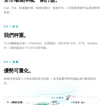
Call、Put、每個履約價、每個到期日、每個方向 — 完整選擇權宇宙,逐筆即時
更新。
02 / 評分
我們秤重。
14 項機構級訊號 — Premium、交易類型、BID/ASK 方向、DTE、Greeks、
IV — 毫秒級給出 0–100 分與等級。
03 / 追蹤
優勢可量化。
每筆訊號追蹤 2 小時反應與當日收盤 — 各等級勝率即時揭露,讓分數值得信
任。
SIDE
CATEGORY
IV
14 因子 V3.4 評分
CALL · PUT
全市場選擇權
即時更新
TRADE
GREEKS
TYPE
績效追蹤
TIER A+
LIVE
VIX
REGI
PREMIUM
ME
Bid · Ask 方向
每張合約
逐筆 Tick
+68%