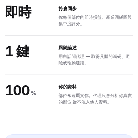
即時
持倉同步
AUTOCHART
你每個部位的即時損益、產業圓餅圖與
集中度評分。
擴充功能
的圖表
1 鍵
風險論述
 TradingView、Yahoo、你的券商 — 擴充功能就會回傳結構化分析。
用白話問代理 — 取得具體的減碼、避
險或輪動建議。
ew.com/chart/AAPL
AC
100
你的資料
%
部位永遠屬於你。代理只會分析你真實
的部位,從不混入他人資料。