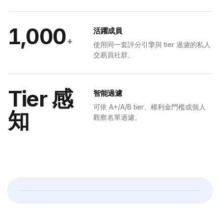
I
1,000
活躍成員
+
使用同一套評分引擎與 tier 過濾的私人
何相容 MCP 的用戶端都能用自然語言查詢你的交易桌。
交易員社群。
Tier 感
智能過濾
 上勝率高於 70% 的 A+ 訊號
可依 A+/A/B tier、權利金門檻或個人
知
觀察名單過濾。