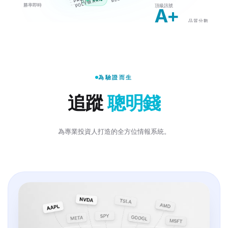
POLYMARKET
DTE
勝率即時
頂級訊號
// scan all options, every tick
A+
品質分數
98
/100
為驗證而生
追蹤
聰明錢
為專業投資人打造的全方位情報系統。