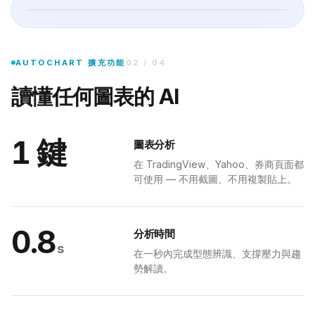
分析圖表
安裝 AutoChart Chrome 擴充功能後,網頁上任何圖表都能被 AI 解讀
AUTOCHART 擴充功能
02
/
04
讀懂任何圖表的 AI
1 鍵
圖表分析
TELEGRAM
在 TradingView、Yahoo、券商頁面都
可使用 — 不用截圖、不用複製貼上。
口袋
0.8
分析時間
播,附 tier 徽章與一鍵儀表板連結。
s
在一秒內完成型態辨識、支撐壓力與趨
勢解讀。
le · 訊號
0.4 秒送達