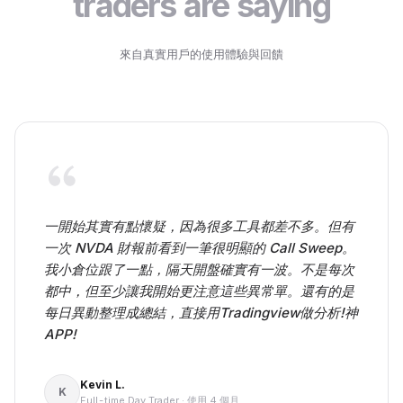
traders are saying
來自真實用戶的使用體驗與回饋
一開始其實有點懷疑，因為很多工具都差不多。但有
一次 NVDA 財報前看到一筆很明顯的 Call Sweep。
我小倉位跟了一點，隔天開盤確實有一波。不是每次
都中，但至少讓我開始更注意這些異常單。還有的是
每日異動整理成總結，直接用Tradingview做分析!神
APP!
Kevin L.
K
Full-time Day Trader
·
使用 4 個月