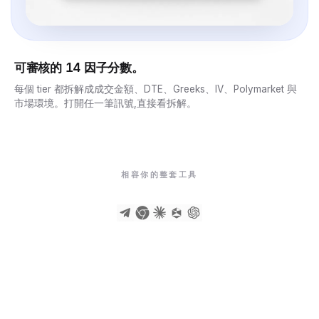
可審核的 14 因子分數。
每個 tier 都拆解成成交金額、DTE、Greeks、IV、Polymarket 與
市場環境。打開任一筆訊號,直接看拆解。
相容你的整套工具
投資組合
 副駕駛
是 AI 代理 — 用白話回答關於你實際部位的問題。