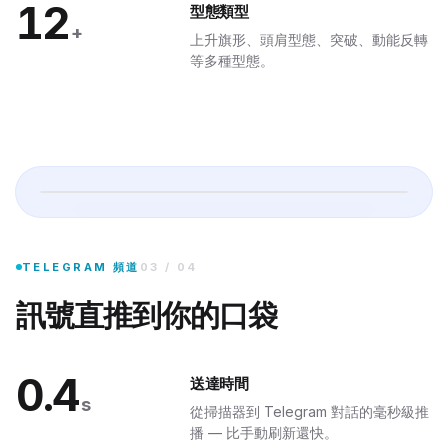
12
型態類型
+
上升旗形、頭肩型態、突破、動能反轉
·
BULLISH
等多種型態。
BEARISH
·
BULLISH
加入私人 Telegram 群組,每筆合格訊號都在數秒內送到你的手機 — 含分
TELEGRAM 頻道
03
/
04
訊號直推到你的口袋
今日 47 筆訊號
0.4
送達時間
s
從掃描器到 Telegram 對話的毫秒級推
MCP 伺服器
播 — 比手動刷新還快。