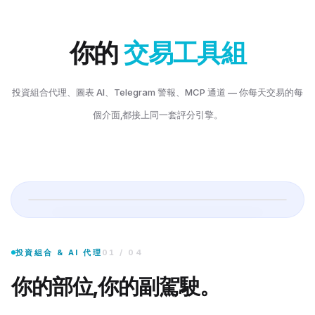
當日損益
你的
交易工具組
99
+$
456
投資組合代理、圖表 AI、Telegram 警報、MCP 通道 — 你每天交易的每
個介面,都接上同一套評分引擎。
把你真實的部位匯入。獲得產業曝險、集中度風險,以及一位用白話告訴你下一
險是什麼?
投資組合 & AI 代理
01
/
04
你的部位,你的副駕駛。
,