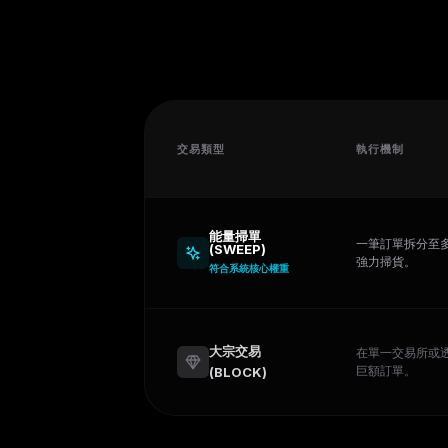
交易類型
執行機制
能量掃單
一筆訂單拆分至
(SWEEP)
強力掃貨。
符合系統核心權重
大宗交易
在單一交易所或透過
巨額訂單。
(BLOCK)