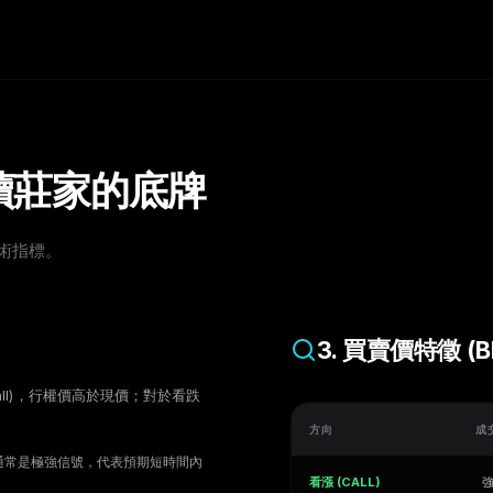
讀莊家的底牌
術指標。
3. 買賣價特徵 (BI
all)，行權價高於現價；對於看跌
方向
成
通常是極強信號，代表預期短時間內
看漲 (CALL)