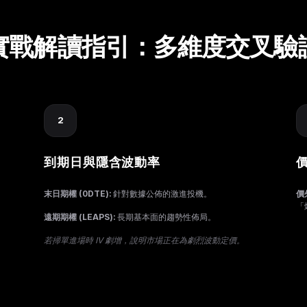
實戰解讀指引：多維度交叉驗
2
到期日與隱含波動率
價
末日期權 (0DTE):
針對數據公佈的激進投機。
價
「
遠期期權 (LEAPS):
長期基本面的趨勢性佈局。
若掃單進場時 IV 劇增，說明市場正在為劇烈波動定價。