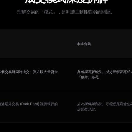
理解交易的「模式」，是判讀主動性強弱的關鍵。
市場含義
多個交易所同時成交。買方以大量資金
具備極高緊迫性。成交量顯著高於 
「搶籌」佈局。
場外交易 (Dark Pool) 議價執行的
多為機構間對敲。可能是長期倉位
信號較分散。