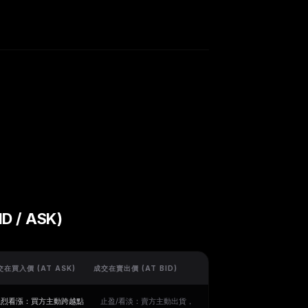
D / ASK)
交在買入價 (AT ASK)
成交在賣出價 (AT BID)
強烈看漲：買方主動跨越點
止盈/看淡：賣方主動出貨，