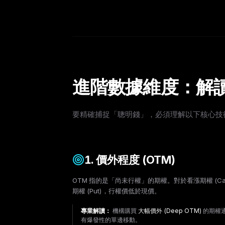
進階數據維度：解
要精確捕捉「聰明錢」，必須理解以下核心技
1. 價外程度 (OTM)
OTM 指的是「尚未行權」的期權。對於看漲期權 (C
期權 (Put)，行權價低於現價。
專業解讀：
機構購買
大幅價外 (Deep OTM)
的期權
有爆發性的單邊移動。