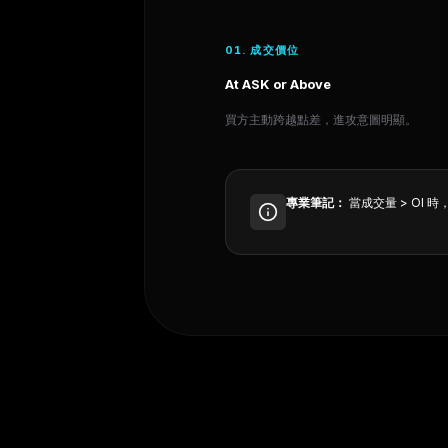
01. 成交價位
At ASK or Above
買方主動跨越點差，進攻意圖明顯。
專業筆記：
當成交量
>
OI 