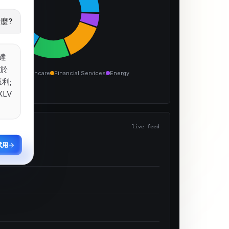
Technology
麼?
Financial
Services
達
Energy
高於
ology
Healthcare
Financial Services
Energy
利;
Healthcare
XLV
live feed
試用