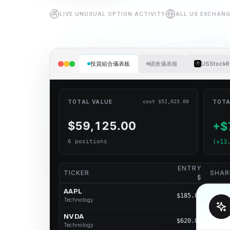
LIVE UNUSUAL OPTION ACTIVITY
ALL US EXCHAN
投資組合儀表板
績效儀表板
USStockR
TOTAL VALUE
cost $
52,025.00
TOTA
$59,125.00
+$
6
position
s
(+13
ENTRY
TICKER
SHAR
$
AAPL
$
185.00
Technology
NVDA
$
620.00
Technology