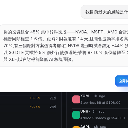
30
$
12,300.00
$425.00
$12,750.00
+$450.00
+
3.66
%
我目前最大的風險是什
40
$
7,400.00
$200.00
$8,000.00
+$600.00
+
8.11
%
你的投資組合 45% 集中於科技股——NVDA、MSFT、AMD 合計
25
$
2,875.00
$108.00
$2,700.00
−$175.00
-6.09
%
標普同類權重 1.6 倍。距 Q2 財報還有 14 天,且隱含波動率排名
Techn
70%,有三個應對方案值得考慮:在 NVDA 走強時減倉鎖定 +44% 獲
15
$
7,800.00
$545.00
$8,175.00
+$375.00
+
4.81
%
以 30 DTE 賣權於 5% 價外行使價避險;或將 8-10% 倉位輪轉至 
與 XLF,以在財報前降低 AI 板塊曝險。
4
reports
RECENT ACTIVITY
NVDA
立即
±4.2%
4
d
·
14m ago
Added 5 shares @ $895.00
±8.6%
14
d
XOM
·
1h ago
±3.5%
21
d
Stop-loss hit at $108.00
±2.4%
28
d
UNH
·
3h ago
Added 5 shares @ $545.00
AAPL
·
6h ago