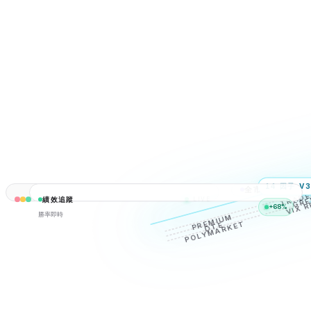
14 因子 V
全市場選擇權
TRADE
GRE
績效追蹤
VIX 
LIVE
每張合約
+68%
勝率即時
// scan all options, every tick
PREMIUM
POLYMARKET
DTE