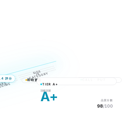
SIDE
CATEGORY
IV
3.4 評分
CALL · PUT
即時更新
 TYPE
EKS
REGIME
TIER A+
Bid · Ask 方向
逐筆 Tick
A+
頂級訊號
品質分數
98
/100