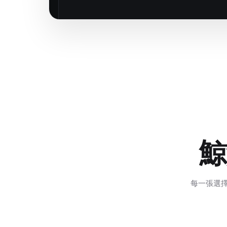
鯨
每一張選擇