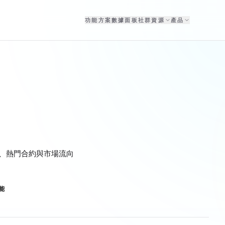
功能
方案
數據面板
社群
資源
產品
、熱門合約與市場流向
能