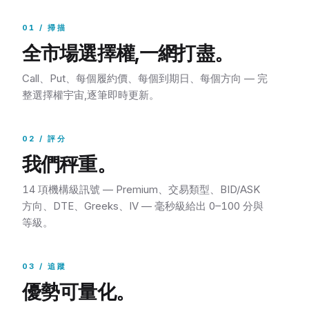
01 / 掃描
全市場選擇權,一網打盡。
Call、Put、每個履約價、每個到期日、每個方向 — 完
整選擇權宇宙,逐筆即時更新。
02 / 評分
我們秤重。
14 項機構級訊號 — Premium、交易類型、BID/ASK
方向、DTE、Greeks、IV — 毫秒級給出 0–100 分與
等級。
03 / 追蹤
優勢可量化。