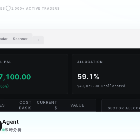
GES
1,000+ ACTIVE TRADERS
adar — Scanner
L P&L
ALLOCATION
59.1%
7,100.00
.65%)
$
40,875.00
unallocated
COST
CURRENT
ES
VALUE
P&L $
P&L %
BASIS
$
SECTOR ALLOC
50
$
9,250.00
$192.00
$9,600.00
+$350.00
+
3.78
%
Agent
即時分析
20
$
12,400.00
$895.00
$17,900.00
+$5,500.00
+
44.35
%