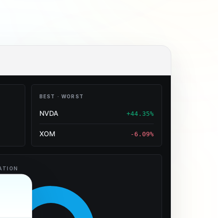
BEST · WORST
NVDA
+44.35%
XOM
-6.09%
SECTOR /
ACTIONS
INDUSTRY
ATION
Technology
Technology