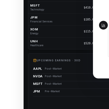
MSFT
$
410.00
Technology
JPM
$
185.00
Financial Services
XOM
$
115.00
Energy
UNH
$
520.00
Healthcare
UPCOMING EARNINGS · 30D
AAPL
Post-Market
NVDA
Post-Market
MSFT
Post-Market
JPM
Pre-Market